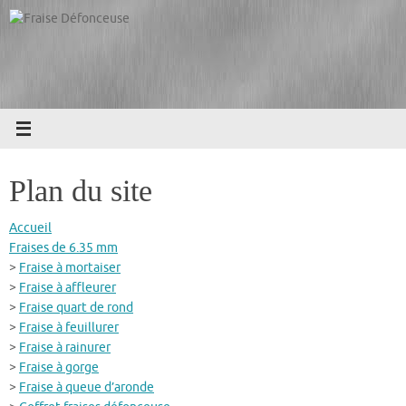
Passer
au
contenu
Plan du site
Accueil
Fraises de 6.35 mm
>
Fraise à mortaiser
>
Fraise à affleurer
>
Fraise quart de rond
>
Fraise à feuillurer
>
Fraise à rainurer
>
Fraise à gorge
>
Fraise à queue d’aronde