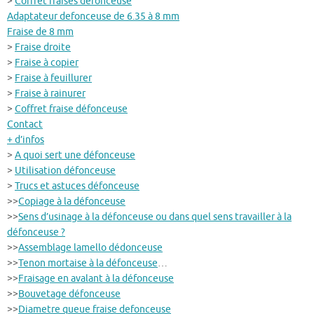
>
Coffret fraises défonceuse
Adaptateur defonceuse de 6.35 à 8 mm
Fraise de 8 mm
>
Fraise droite
>
Fraise à copier
>
Fraise à feuillurer
>
Fraise à rainurer
>
Coffret fraise défonceuse
Contact
+ d’infos
>
A quoi sert une défonceuse
>
Utilisation défonceuse
>
Trucs et astuces défonceuse
>>
Copiage à la défonceuse
>>
Sens d’usinage à la défonceuse ou dans quel sens travailler à la
défonceuse ?
>>
Assemblage lamello dédonceuse
>>
Tenon mortaise à la défonceuse
…
>>
Fraisage en avalant à la défonceuse
>>
Bouvetage défonceuse
>>
Diametre queue fraise defonceuse