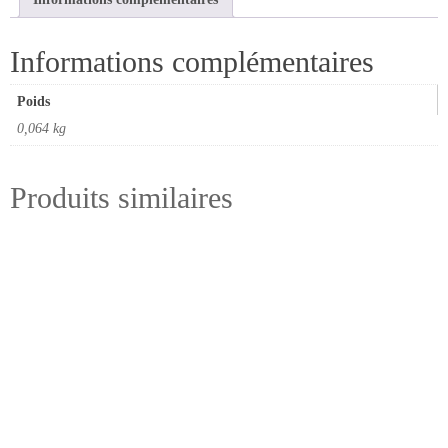
8mm
D19,05
Informations complémentaires
C25,40
Poids
0,064 kg
Produits similaires