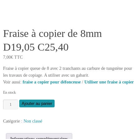
Fraise à copier de 8mm
D19,05 C25,40
7,00
€
TTC
Fraise à copier queue de 8 avec 2 tranchants au carbure de tungstène pour
les travaux de copiage. A utiliser avec un gabarit.
Voir aussi:
fraise a copier pour défonceuse
/
Utiliser une fraise à copier
En stock
quantité
Ajouter au panier
de
Fraise
Catégorie :
Non classé
à
copier
de
Informations complémentaires