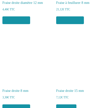
Fraise droite diamètre 12 mm
Fraise à feuillurer 8 mm
4,46
€
TTC
21,12
€
TTC
Ajouter au panier
Ajouter au panier
Fraise droite 8 mm
Fraise droite 15 mm
3,30
€
TTC
7,12
€
TTC