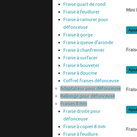
Fraise quart de rond
Mini 
Fraise à feuillurer
Fraise à rainurer pour
défonceuse
Ajou
Fraise à gorge
Fraise à queue d’aronde
Frais
Fraise à chanfreiner
Fraise à surfacer
Fraise à bouveter
Ajou
Fraise à doucine
Coffret fraises défonceuse
Adaptateur pour défonceuse
Frais
Rallonge pour défonceuse
Fraises 8 mm
Ajou
Fraise droite pour
défonceuse
Fraise à copier 8 mm
Frais
Fraise à feuillure