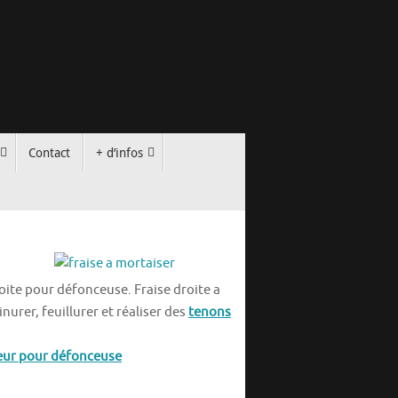
Contact
+ d’infos
oite pour défonceuse. Fraise droite a
urer, feuillurer et réaliser des
tenons
eur pour défonceuse