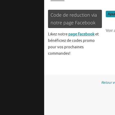
Code de reduction via
Ajou
notre page Facebook
Voir 
Likez notre
page Facebook
et
bénéficiez de codes promo
pour vos prochaines
commandes!
Retour 