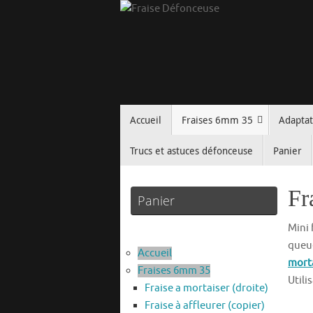
Passer
au
contenu
Passer
Accueil
Fraises 6mm 35
Adapta
au
contenu
Trucs et astuces défonceuse
Panier
Fr
Panier
Mini 
queue
Accueil
morta
Fraises 6mm 35
Utili
Fraise a mortaiser (droite)
Fraise à affleurer (copier)