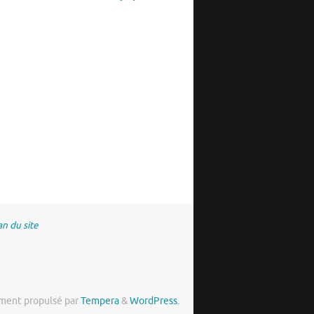
an du site
ment propulsé par
Tempera
&
WordPress.