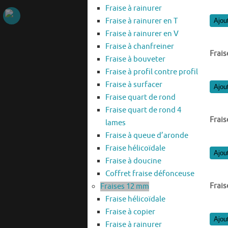
Fraise à rainurer
Fraise à rainurer en T
Ajou
Fraise à rainurer en V
Fraise à chanfreiner
Frais
Fraise à bouveter
Fraise à profil contre profil
Fraise à surfacer
Ajou
Fraise quart de rond
Fraise quart de rond 4
Frais
lames
Fraise à queue d’aronde
Fraise hélicoïdale
Ajou
Fraise à doucine
Coffret fraise défonceuse
Frais
Fraises 12 mm
Fraise hélicoïdale
Fraise à copier
Ajou
Fraise à rainurer