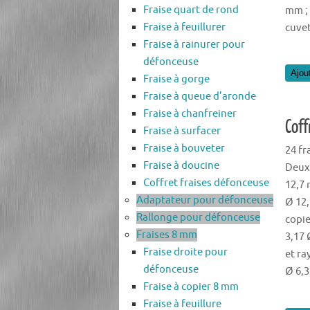
Fraise quart de rond
mm ; 
Fraise à feuillurer
cuvet
Fraise à rainurer pour
défonceuse
Ajou
Fraise à gorge
Fraise à queue d’aronde
Fraise à chanfreiner
Coff
Fraise à surfacer
Fraise à bouveter
24 fr
Fraise à doucine
Deux 
Coffret fraises défonceuse
12,7 
Adaptateur pour défonceuse
Ø 12,
Rallonge pour défonceuse
copie
Fraises 8 mm
3,17 
Fraise droite pour
et ra
défonceuse
Ø 6,3
Fraise à copier 8 mm
Fraise à feuillure