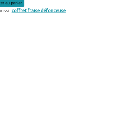
ter au panier
aussi:
coffret fraise défonceuse