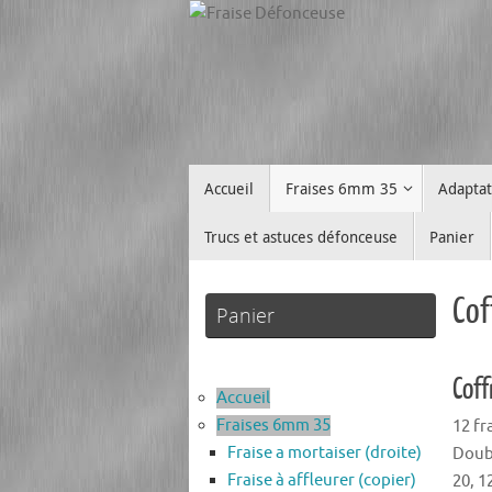
Passer
au
contenu
Passer
Accueil
Fraises 6mm 35
Adapta
au
contenu
Trucs et astuces défonceuse
Panier
Cof
Panier
Coff
Accueil
Fraises 6mm 35
12 fr
Fraise a mortaiser (droite)
Doubl
Fraise à affleurer (copier)
20, 1