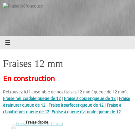
Passer
au
contenu
Fraises 12 mm
En construction
Retrouvez ici l’ensemble de nos fraises 12 mm ( queue de 12 mm):
Fraise hélicoïdale queue de 12
|
Fraise à copier queue de 12
|
Fraise
à rainurer queue de 12
|
Fraise à surfacer queue de 12
|
Fraise à
chanfreiner queue de 12
|
Fraise à queue d’aronde queue de 12
Fraise droite