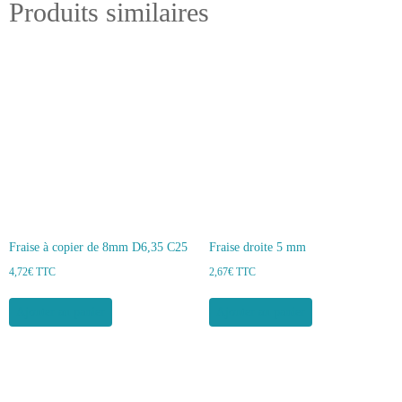
Produits similaires
Fraise à copier de 8mm D6,35 C25
Fraise droite 5 mm
4,72
€
TTC
2,67
€
TTC
Ajouter au panier
Ajouter au panier