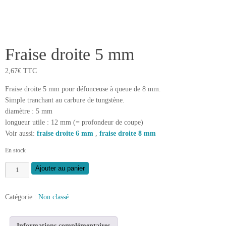
Fraise droite 5 mm
2,67
€
TTC
Fraise droite 5 mm pour défonceuse à queue de 8 mm.
Simple tranchant au carbure de tungstène.
diamètre : 5 mm
longueur utile : 12 mm (= profondeur de coupe)
Voir aussi:
fraise droite 6 mm
,
fraise droite 8 mm
En stock
quantité
Ajouter au panier
de
Fraise
Catégorie :
Non classé
droite
5
mm
Informations complémentaires