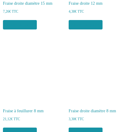
Fraise droite diamètre 15 mm
Fraise droite 12 mm
7,26
€
TTC
4,38
€
TTC
Ajouter au panier
Ajouter au panier
Fraise à feuillurer 8 mm
Fraise droite diamètre 8 mm
21,12
€
TTC
3,30
€
TTC