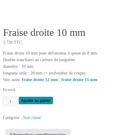
Fraise droite 10 mm
3,72
€
TTC
Fraise droite 10 mm pour défonceuse à queue de 8 mm.
Double tranchants au carbure de tungstène.
diamètre : 10 mm
longueur utile : 20 mm (= profondeur de coupe)
Voir aussi:
fraise droite 12 mm
,
fraise droite 15 mm
En stock
quantité
Ajouter au panier
de
Fraise
Catégorie :
Non classé
droite
10
mm
Informations complémentaires