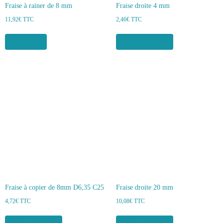
Fraise à rainer de 8 mm
Fraise droite 4 mm
11,92
€
TTC
2,46
€
TTC
Lire la suite
Ajouter au panier
Fraise à copier de 8mm D6,35 C25
Fraise droite 20 mm
4,72
€
TTC
10,08
€
TTC