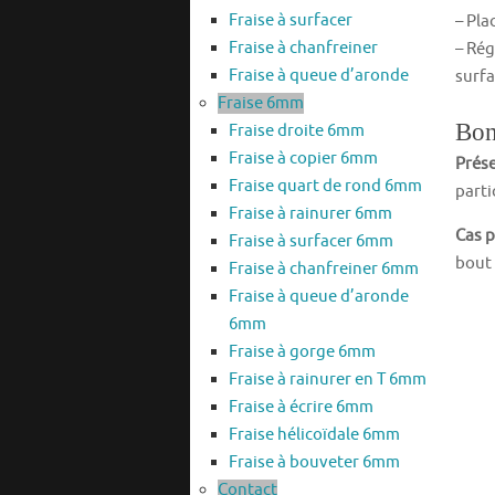
Fraise à surfacer
– Pla
Fraise à chanfreiner
– Rég
Fraise à queue d’aronde
surfa
Fraise 6mm
Bon
Fraise droite 6mm
Fraise à copier 6mm
Prése
Fraise quart de rond 6mm
parti
Fraise à rainurer 6mm
Cas p
Fraise à surfacer 6mm
bout 
Fraise à chanfreiner 6mm
Fraise à queue d’aronde
6mm
Fraise à gorge 6mm
Fraise à rainurer en T 6mm
Fraise à écrire 6mm
Fraise hélicoïdale 6mm
Fraise à bouveter 6mm
Contact