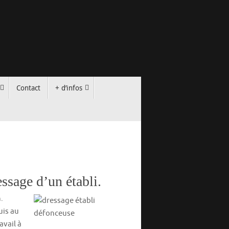
Contact
+ d’infos
ssage d’un établi.
.
uis au
avail à