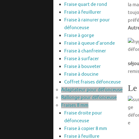
Fraise quart de rond
la ma
Fraise à feuillurer
toujo
Fraise à rainurer pour
préfé
défonceuse
Autre
Fraise à gorge
Fraise à queue d’aronde
Fraise à chanfreiner
Fraise à surfacer
séjou
Fraise à bouveter
remis
Fraise à doucine
Coffret fraises défonceuse
Le 
Adaptateur pour défonceuse
Rallonge pour défonceuse
Fraises 8 mm
Fraise droite pour
défonceuse
Fraise à copier 8 mm
Fraise à feuillure