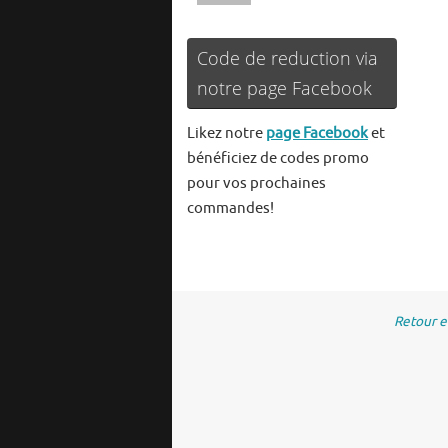
Code de reduction via
notre page Facebook
Likez notre
page Facebook
et
bénéficiez de codes promo
pour vos prochaines
commandes!
Retour 