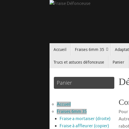
Passer
au
contenu
Passer
Accueil
Fraises 6mm 35
Adapta
au
contenu
Trucs et astuces défonceuse
Panier
Dé
Panier
Com
Accueil
Fraises 6mm 35
Pour 
Fraise a mortaiser (droite)
Autre
Fraise à affleurer (copier)
rabot