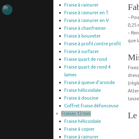
Fraise à rainurer
Fab
Fraise à rainurer en T
– Pou
Fraise à rainurer en V
0,25 
Fraise à chanfreiner
– Ren
Fraise à bouveter
que l
Fraise à profil contre profil
Fraise à surfacer
Mis
Fraise quart de rond
Fraise quart de rond 4
Fixez
lames
dress
Fraise à queue d’aronde
(règl
Fraise hélicoïdale
Atten
Fraise à doucine
tasse
Coffret fraise défonceuse
Le 
Fraises 12 mm
Fraise hélicoïdale
Fraise à copier
Fraise à rainurer