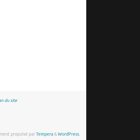
an du site
ment propulsé par
Tempera
&
WordPress.