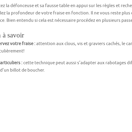
cez la défonceuse et sa fausse table en appui sur les règles et reche
lez la profondeur de votre fraise en fonction. Il ne vous reste plu
ce. Bien entendu si cela est nécessaire procédez en plusieurs pass
 à savoir
rvez votre fraise :
attention aux clous, vis et graviers cachés, le ca
culièrement!
articuliers :
cette technique peut aussi s’adapter aux rabotages diff
d’un billot de boucher.