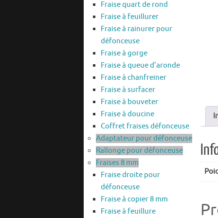
Fraise quart de rond
Fraise à feuillurer
Fraise à rainurer pour
défonceuse
Fraise à gorge
Fraise à queue d’aronde
Fraise à chanfreiner
Fraise à surfacer
Fraise à bouveter
Fraise à doucine
I
Coffret fraises défonceuse
Adaptateur pour défonceuse
Inf
Rallonge pour défonceuse
Fraises 8 mm
Poi
Fraise droite pour
défonceuse
Fraise à copier 8 mm
Pr
Fraise à feuillure