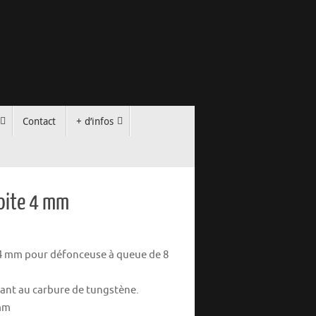
Contact
+ d’infos
roite 4 mm
 4 mm pour défonceuse à queue de 8
ant au carbure de tungstène.
 mm