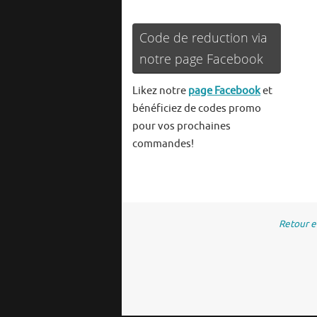
Code de reduction via
notre page Facebook
Likez notre
page Facebook
et
bénéficiez de codes promo
pour vos prochaines
commandes!
Retour 