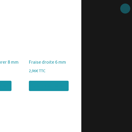
lurer 8 mm
Fraise droite 6 mm
2,96
€
TTC
anier
Ajouter au panier