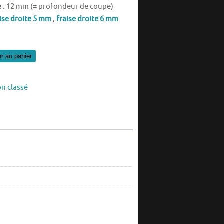
e : 12 mm (= profondeur de coupe)
ise droite 5 mm
,
fraise droite 6 mm
er au panier
n classé