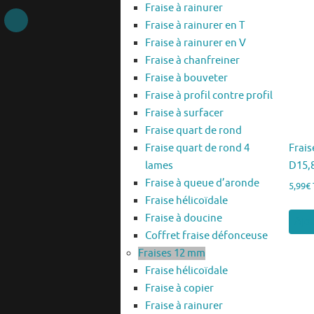
Fraise à rainurer
Fraise à rainurer en T
Fraise à rainurer en V
Fraise à chanfreiner
Fraise à bouveter
Fraise à profil contre profil
Fraise à surfacer
Fraise quart de rond
Frais
Fraise quart de rond 4
D15,
lames
Fraise à queue d’aronde
5,99
€
Fraise hélicoïdale
Fraise à doucine
Ajou
Coffret fraise défonceuse
Fraises 12 mm
Fraise hélicoïdale
Fraise à copier
Fraise à rainurer