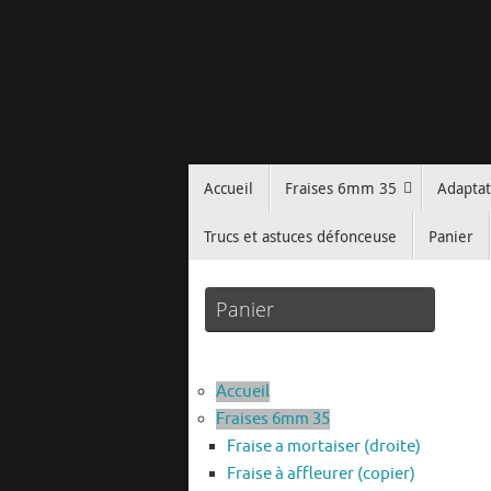
Passer
au
contenu
Passer
Accueil
Fraises 6mm 35
Adapta
au
contenu
Trucs et astuces défonceuse
Panier
Panier
Accueil
Fraises 6mm 35
Fraise a mortaiser (droite)
Fraise à affleurer (copier)