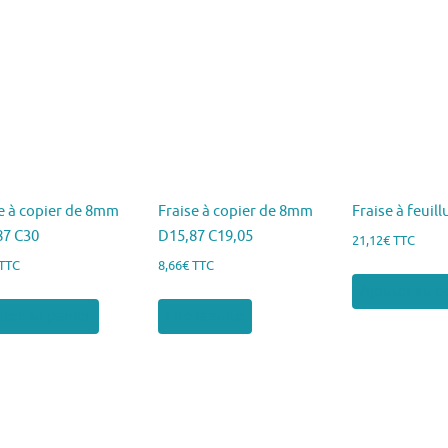
e à copier de 8mm
Fraise à copier de 8mm
Fraise à feuil
87 C30
D15,87 C19,05
21,12
€
TTC
TTC
8,66
€
TTC
Ajouter au p
ter au panier
Lire la suite