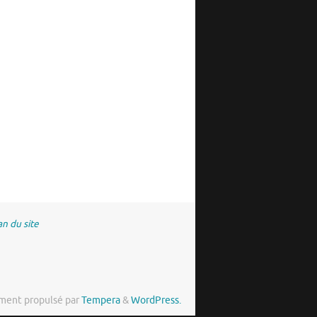
an du site
ment propulsé par
Tempera
&
WordPress.