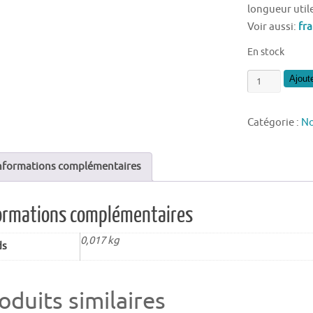
longueur util
Voir aussi:
fra
En stock
quantité
Ajout
de
Fraise
Catégorie :
No
droite
4
mm
nformations complémentaires
ormations complémentaires
0,017 kg
ds
oduits similaires