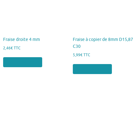
Fraise droite 4 mm
Fraise à copier de 8mm D15,87
C30
2,46
€
TTC
5,99
€
TTC
Ajouter au panier
Ajouter au panier