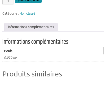
de
Fraise
Catégorie :
Non classé
hélicoidale
6mm
x15
Informations complémentaires
Informations complémentaires
Poids
0,020 kg
Produits similaires