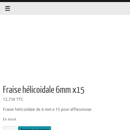
Fraise hélicoidale 6mm x15
12,75
€
TTC
Fraise hélicoidale de 6 mm x 15 pour affleureuse.
En stock
quantité
Ajouter au panier