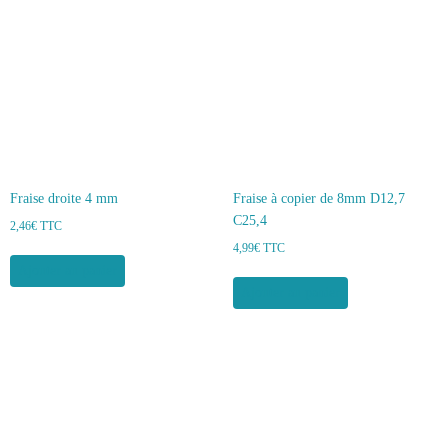
Fraise droite 4 mm
Fraise à copier de 8mm D12,7
C25,4
2,46
€
TTC
4,99
€
TTC
Ajouter au panier
Ajouter au panier