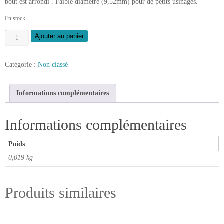
bout est arrondi . Faible diamètre (9,52mm) pour de petits usinages.
En stock
quantité
Ajouter au panier
de
Fraise
Catégorie :
Non classé
à
gorge
pour
Informations complémentaires
défonceuse
Informations complémentaires
Poids
0,019 kg
Produits similaires