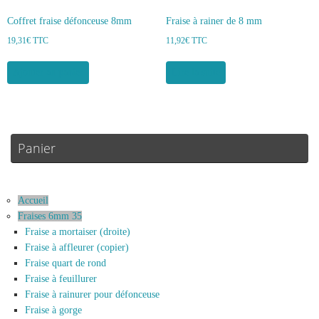
Coffret fraise défonceuse 8mm
Fraise à rainer de 8 mm
19,31
€
TTC
11,92
€
TTC
Ajouter au panier
Lire la suite
Panier
Accueil
Fraises 6mm 35
Fraise a mortaiser (droite)
Fraise à affleurer (copier)
Fraise quart de rond
Fraise à feuillurer
Fraise à rainurer pour défonceuse
Fraise à gorge