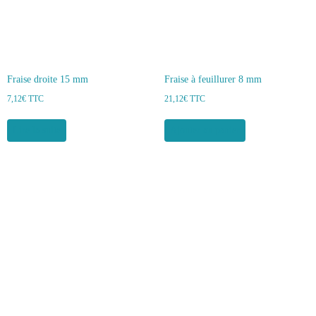
Fraise droite 15 mm
Fraise à feuillurer 8 mm
7,12
€
TTC
21,12
€
TTC
Lire la suite
Ajouter au panier