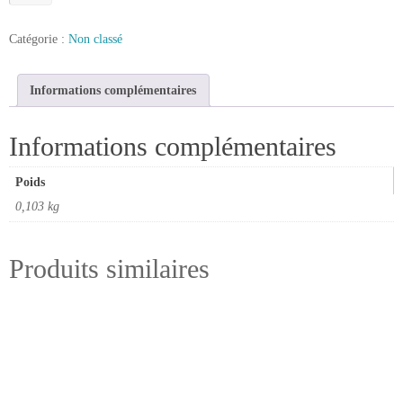
de
Fraise
Catégorie :
Non classé
à
copier
queue
Informations complémentaires
de
12
Informations complémentaires
Poids
0,103 kg
Produits similaires