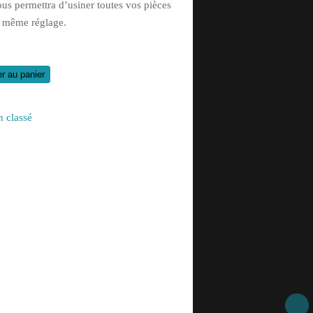
ous permettra d’usiner toutes vos pièces
t même réglage.
er au panier
 classé