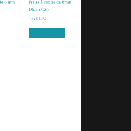
 de 8 mm
Fraise à copier de 8mm
D6,35 C25
4,72
€
TTC
Ajouter au panier