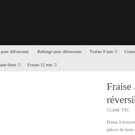
 pour défonceuse
Rallonge pour défonceuse
Fraises 8 mm
Conta
raise 6mm
Fraises 12 mm
Fraise
révers
15,64
€
TTC
Fraise à bouve
pièces de bois 