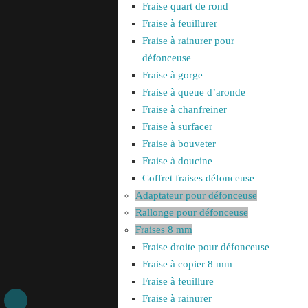
Fraise quart de rond
Fraise à feuillurer
Fraise à rainurer pour
défonceuse
Fraise à gorge
Fraise à queue d’aronde
Fraise à chanfreiner
Fraise à surfacer
Fraise à bouveter
Fraise à doucine
Coffret fraises défonceuse
Adaptateur pour défonceuse
Rallonge pour défonceuse
Fraises 8 mm
Fraise droite pour défonceuse
Fraise à copier 8 mm
Fraise à feuillure
Fraise à rainurer