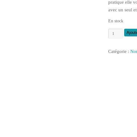
pratique elle v
avec un seul e
En stock
quantité
Ajout
de
Fraise
Catégorie :
Non
à
bouveter
réversible
6,35mm