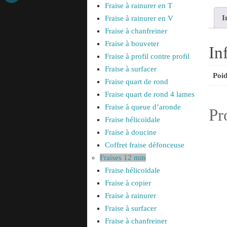
Fraise à rainurer en T
I
Fraise à rainurer en V
Fraise à chanfreiner
Fraise à bouveter
In
Fraise à profil contre profil
Fraise à surfacer
Poid
Fraise quart de rond
Fraise quart de rond 4 lames
Fraise à queue d’aronde
Pr
Fraise hélicoïdale
Fraise à doucine
Coffret fraise défonceuse
Fraises 12 mm
Fraise hélicoïdale
Fraise à copier
Fraise à rainurer
Fraise à surfacer
Fraise à chanfreiner