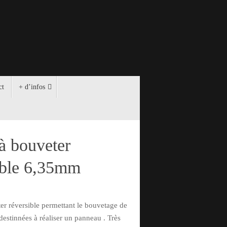
ct
+ d’infos
 à bouveter
ible 6,35mm
ter réversible permettant le bouvetage de
destinnées à réaliser un panneau . Très