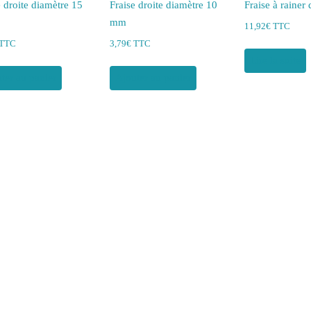
e droite diamètre 15
Fraise droite diamètre 10
Fraise à rainer
mm
11,92
€
TTC
TTC
3,79
€
TTC
Lire la suite
ter au panier
Ajouter au panier