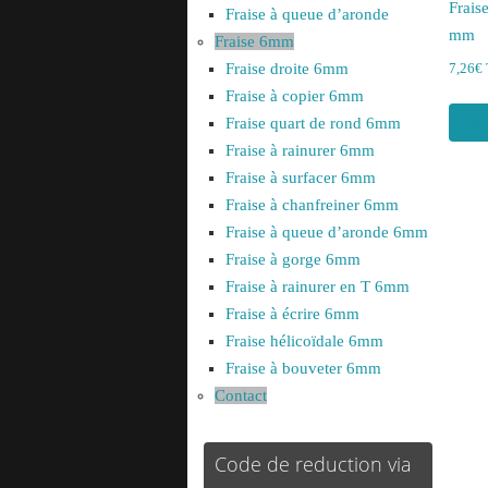
Frais
Fraise à queue d’aronde
mm
Fraise 6mm
Fraise droite 6mm
7,26
€
Fraise à copier 6mm
Ajou
Fraise quart de rond 6mm
Fraise à rainurer 6mm
Fraise à surfacer 6mm
Fraise à chanfreiner 6mm
Fraise à queue d’aronde 6mm
Fraise à gorge 6mm
Fraise à rainurer en T 6mm
Fraise à écrire 6mm
Fraise hélicoïdale 6mm
Fraise à bouveter 6mm
Contact
Code de reduction via