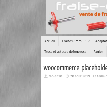
Passer
au
contenu
Passer
Accueil
Fraises 6mm 35
Adapta
au
contenu
Trucs et astuces défonceuse
Panier
woocommerce-placehold
fabien10
20 août 2019
La taille