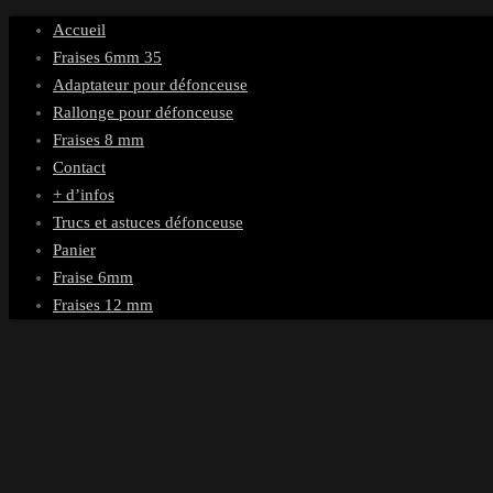
Passer
Accueil
au
Fraises 6mm 35
contenu
Adaptateur pour défonceuse
Rallonge pour défonceuse
Fraises 8 mm
Contact
+ d’infos
Trucs et astuces défonceuse
Panier
Fraise 6mm
Fraises 12 mm