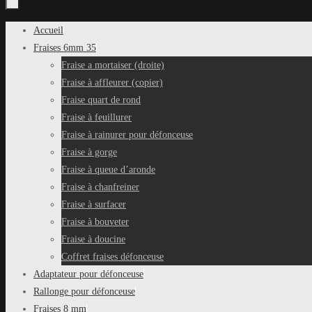
Passer
Accueil
au
Fraises 6mm 35
contenu
Fraise a mortaiser (droite)
Fraise à affleurer (copier)
Fraise quart de rond
Fraise à feuillurer
Fraise à rainurer pour défonceuse
Fraise à gorge
Fraise à queue d’aronde
Fraise à chanfreiner
Fraise à surfacer
Fraise à bouveter
Fraise à doucine
Coffret fraises défonceuse
Adaptateur pour défonceuse
Rallonge pour défonceuse
Fraises 8 mm