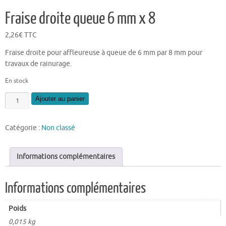
Fraise droite queue 6 mm x 8
2,26
€
TTC
Fraise droite pour affleureuse à queue de 6 mm par 8 mm pour
travaux de rainurage.
En stock
quantité
Ajouter au panier
de
Fraise
Catégorie :
Non classé
droite
queue
6
Informations complémentaires
mm
x
Informations complémentaires
8
Poids
0,015 kg