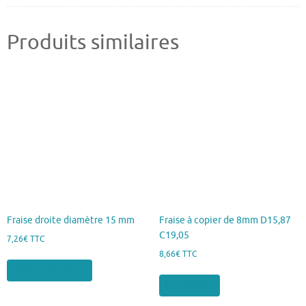
Produits similaires
Fraise droite diamètre 15 mm
Fraise à copier de 8mm D15,87
C19,05
7,26
€
TTC
8,66
€
TTC
Ajouter au panier
Lire la suite