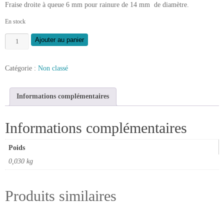
Fraise droite à queue 6 mm pour rainure de 14 mm de diamètre.
En stock
quantité
Ajouter au panier
de
Fraise
Catégorie :
Non classé
droite
queue
6
Informations complémentaires
mm
x
Informations complémentaires
14
Poids
0,030 kg
Produits similaires