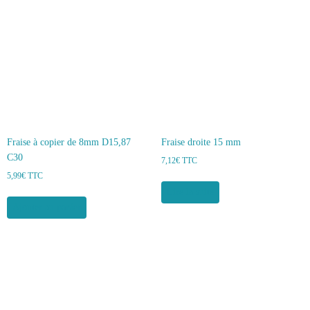
Fraise à copier de 8mm D15,87
Fraise droite 15 mm
C30
7,12
€
TTC
5,99
€
TTC
Lire la suite
Ajouter au panier