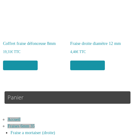
Coffret fraise défonceuse 8mm
Fraise droite diamètre 12 mm
19,31
€
TTC
4,46
€
TTC
Ajouter au panier
Ajouter au panier
Panier
Accueil
Fraises 6mm 35
Fraise a mortaiser (droite)