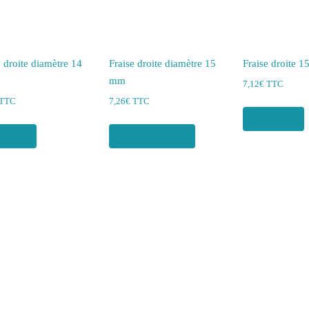
e droite diamètre 14
Fraise droite diamètre 15
Fraise droite 
mm
7,12
€
TTC
TTC
7,26
€
TTC
Lire la suite
 la suite
Ajouter au panier