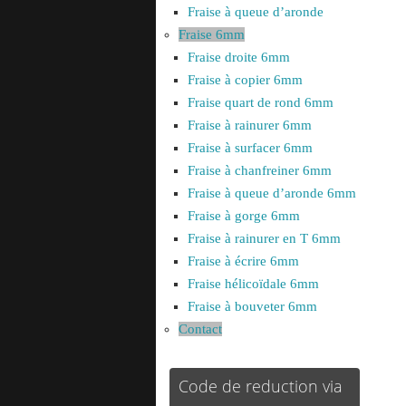
Fraise à queue d’aronde
Fraise 6mm
Fraise droite 6mm
Fraise à copier 6mm
Fraise quart de rond 6mm
Fraise à rainurer 6mm
Fraise à surfacer 6mm
Fraise à chanfreiner 6mm
Fraise à queue d’aronde 6mm
Fraise à gorge 6mm
Fraise à rainurer en T 6mm
Fraise à écrire 6mm
Fraise hélicoïdale 6mm
Fraise à bouveter 6mm
Contact
Code de reduction via