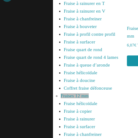
Fraise à rainurer en T
Fraise à rainurer en V
Fraise à chanfreiner
Fraise à bouveter
Frais
Fraise à profil contre profil
mm
Fraise à surfacer
6,07
€
Fraise quart de rond
Fraise quart de rond 4 lames
Lire
Fraise à queue d’aronde
Fraise hélicoïdale
Fraise à doucine
Coffret fraise défonceuse
Fraises 12 mm
Fraise hélicoïdale
Fraise à copier
Fraise à rainurer
Fraise à surfacer
Fraise à chanfreiner