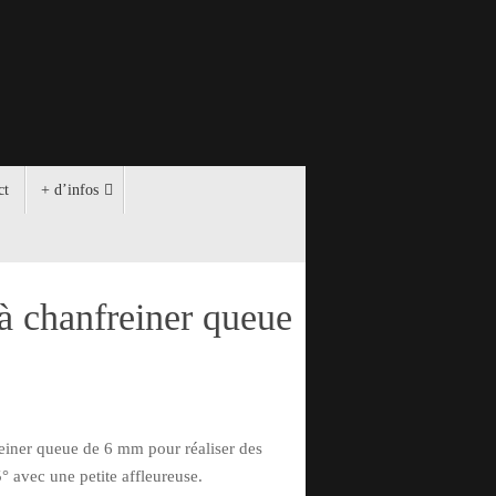
ct
+ d’infos
 à chanfreiner queue
reiner queue de 6 mm pour réaliser des
° avec une petite affleureuse.