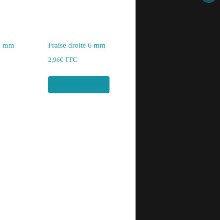
15 mm
Fraise droite 6 mm
2,96
€
TTC
Ajouter au panier