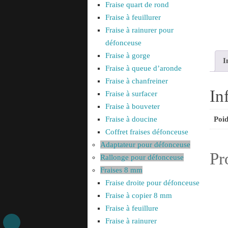
Fraise quart de rond
Fraise à feuillurer
Fraise à rainurer pour
défonceuse
Fraise à gorge
I
Fraise à queue d’aronde
Fraise à chanfreiner
In
Fraise à surfacer
Fraise à bouveter
Fraise à doucine
Poid
Coffret fraises défonceuse
Adaptateur pour défonceuse
Pr
Rallonge pour défonceuse
Fraises 8 mm
Fraise droite pour défonceuse
Fraise à copier 8 mm
Fraise à feuillure
Fraise à rainurer