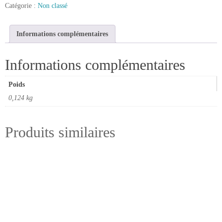
Catégorie :
Non classé
à
chanfreiner
45°
Informations complémentaires
queue
de
Informations complémentaires
12
Poids
0,124 kg
Produits similaires