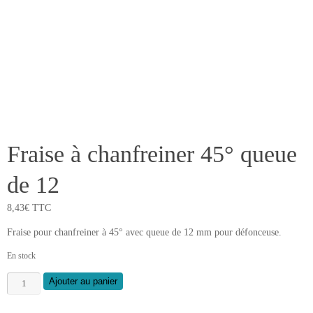
Fraise à chanfreiner 45° queue
de 12
8,43
€
TTC
Fraise pour chanfreiner à 45° avec queue de 12 mm pour défonceuse.
En stock
quantité
Ajouter au panier
de
Fraise