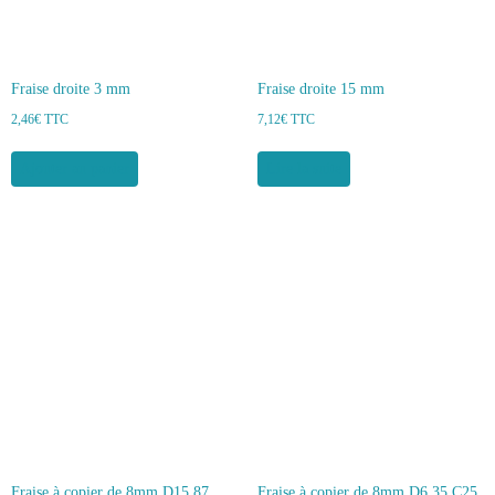
Fraise droite 3 mm
Fraise droite 15 mm
2,46
€
TTC
7,12
€
TTC
Ajouter au panier
Lire la suite
Fraise à copier de 8mm D15,87
Fraise à copier de 8mm D6,35 C25