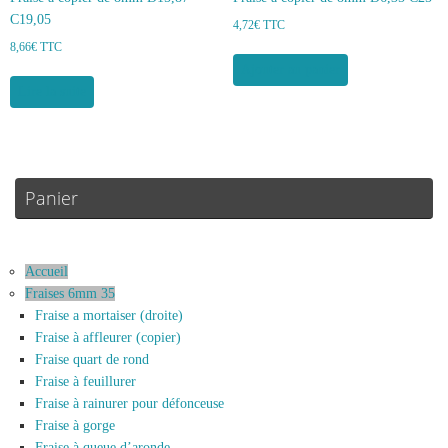
C19,05
4,72
€
TTC
8,66
€
TTC
Ajouter au panier
Lire la suite
Panier
Accueil
Fraises 6mm 35
Fraise a mortaiser (droite)
Fraise à affleurer (copier)
Fraise quart de rond
Fraise à feuillurer
Fraise à rainurer pour défonceuse
Fraise à gorge
Fraise à queue d’aronde