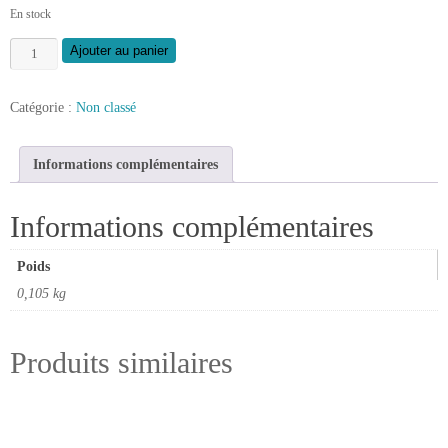
En stock
quantité
Ajouter au panier
de
Fraise
Catégorie :
Non classé
à
chanfreiner
22,5°
Informations complémentaires
queue
de
Informations complémentaires
12
Poids
0,105 kg
Produits similaires