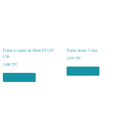
Fraise à copier de 8mm D15,87
Fraise droite 5 mm
C30
2,67
€
TTC
5,99
€
TTC
Ajouter au panier
Ajouter au panier