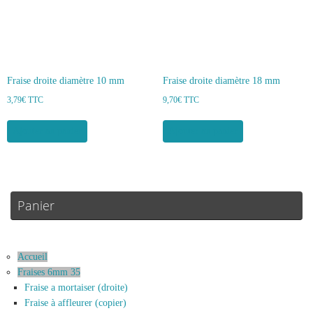
Fraise droite diamètre 10 mm
Fraise droite diamètre 18 mm
3,79
€
TTC
9,70
€
TTC
Ajouter au panier
Ajouter au panier
Panier
Accueil
Fraises 6mm 35
Fraise a mortaiser (droite)
Fraise à affleurer (copier)