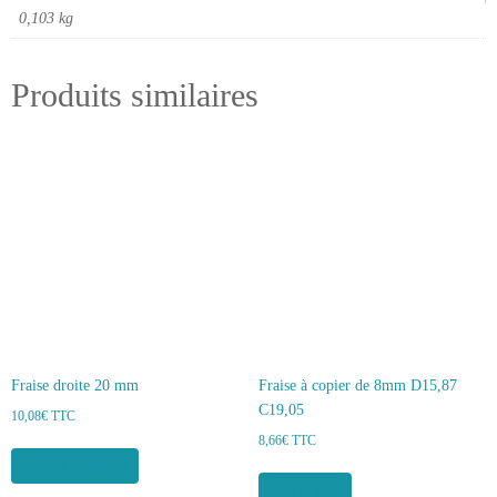
0,103 kg
Produits similaires
Fraise droite 20 mm
Fraise à copier de 8mm D15,87
C19,05
10,08
€
TTC
8,66
€
TTC
Ajouter au panier
Lire la suite