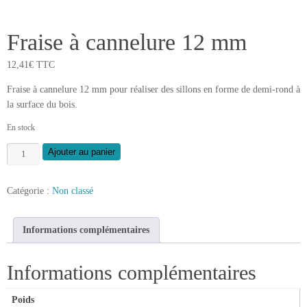
Fraise à cannelure 12 mm
12,41
€
TTC
Fraise à cannelure 12 mm pour réaliser des sillons en forme de demi-rond à
la surface du bois.
En stock
quantité
Ajouter au panier
de
Fraise
Catégorie :
Non classé
à
cannelure
12
Informations complémentaires
mm
Informations complémentaires
Poids