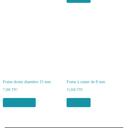
Fraise droite diamètre 15 mm
Fraise à rainer de 8 mm
7,26
€
TTC
11,92
€
TTC
Ajouter au panier
Lire la suite