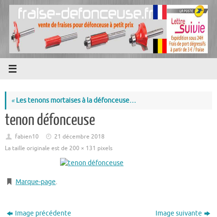
Passer
au
contenu
«
Les tenons mortaises à la défonceuse…
tenon défonceuse
fabien10
21 décembre 2018
La taille originale est de
200 × 131
pixels
Marque-page
.
Image précédente
Image suivante