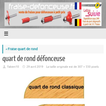
Passer
au
contenu
«
Fraise quart de rond
quart de rond défonceuse
fabien10
29 avril 2019
La taille originale est de
307 × 550
pixels