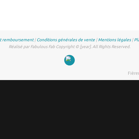
et remboursement
|
Conditions générales de vente
|
Mentions légales
|
Pl
Réalisé par Fabulous Fab Copyright © [year]. All Rights Reserved.
Fière