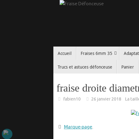
Passer
au
contenu
Passer
Accueil
Fraises 6mm 35
Adapta
au
contenu
Trucs et astuces défonceuse
Panier
fraise droite diame
fabien10
26 janvier 2018
La tail
Marque-page
.