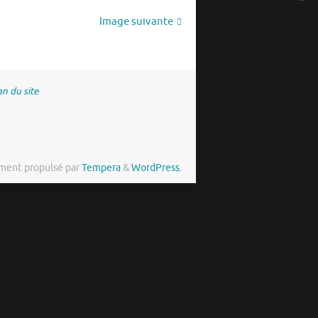
Image suivante
an du site
ment propulsé par
Tempera
&
WordPress.