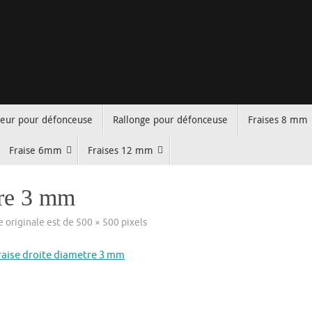
teur pour défonceuse
Rallonge pour défonceuse
Fraises 8 mm
Fraise 6mm
Fraises 12 mm
tre 3 mm
le originale est de
500 × 500
pixels