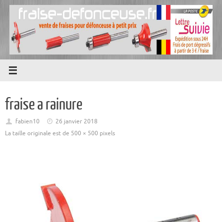
Passer
au
contenu
fraise a rainure
fabien10
26 janvier 2018
La taille originale est de
500 × 500
pixels