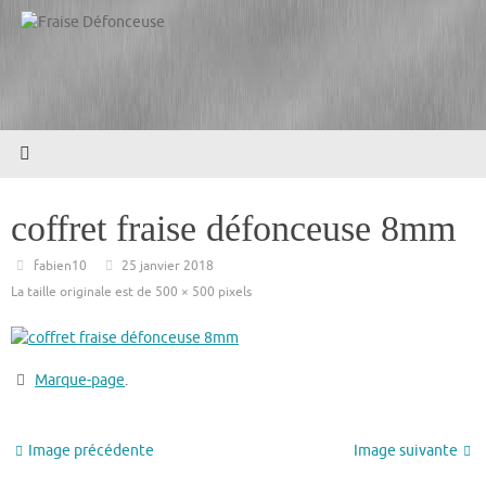
Passer
au
contenu
coffret fraise défonceuse 8mm
fabien10
25 janvier 2018
La taille originale est de
500 × 500
pixels
Marque-page
.
Image précédente
Image suivante