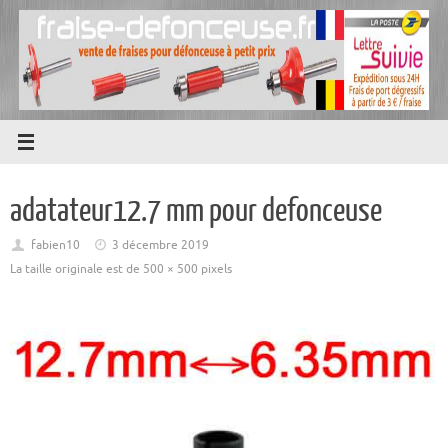
Passer
au
contenu
adatateur12.7 mm pour defonceuse
fabien10
3 décembre 2019
La taille originale est de
500 × 500
pixels