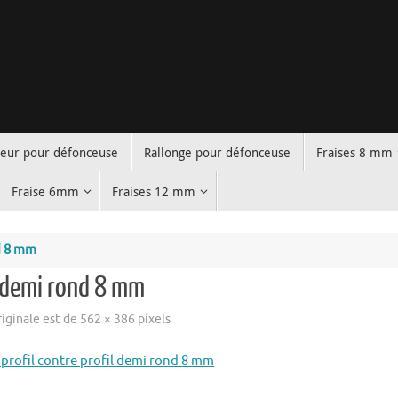
teur pour défonceuse
Rallonge pour défonceuse
Fraises 8 mm
Fraise 6mm
Fraises 12 mm
d 8 mm
l demi rond 8 mm
originale est de
562 × 386
pixels