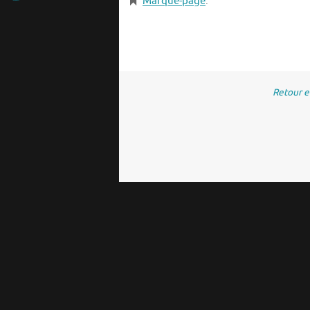
Marque-page
.
Retour 