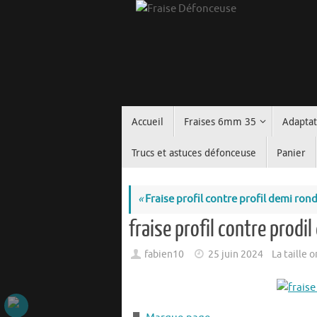
Passer
au
contenu
Passer
Accueil
Fraises 6mm 35
Adapta
au
contenu
Trucs et astuces défonceuse
Panier
«
Fraise profil contre profil demi ron
fraise profil contre prodi
fabien10
25 juin 2024
La taille 