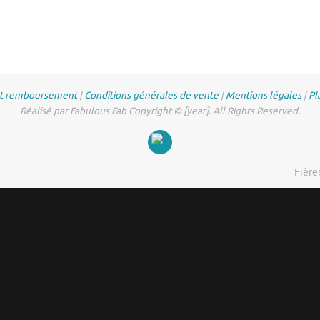
et remboursement
|
Conditions générales de vente
|
Mentions légales
|
Pl
Réalisé par Fabulous Fab Copyright © [year]. All Rights Reserved.
Fière