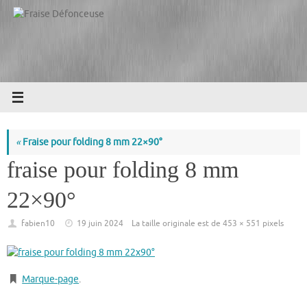
Passer
au
contenu
«
Fraise pour folding 8 mm 22×90°
fraise pour folding 8 mm
22×90°
fabien10
19 juin 2024
La taille originale est de
453 × 551
pixels
Marque-page
.