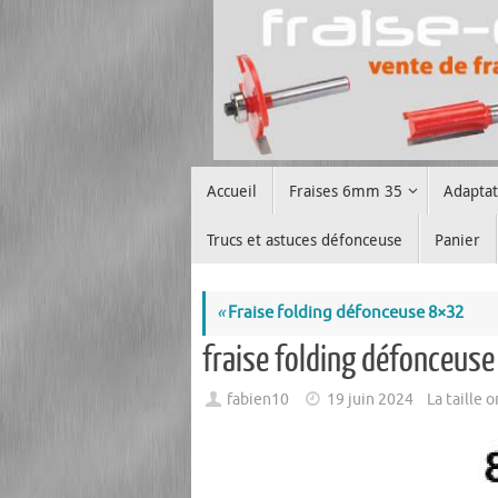
Passer
au
contenu
Passer
Accueil
Fraises 6mm 35
Adapta
au
contenu
Trucs et astuces défonceuse
Panier
«
Fraise folding défonceuse 8×32
fraise folding défonceus
fabien10
19 juin 2024
La taille 