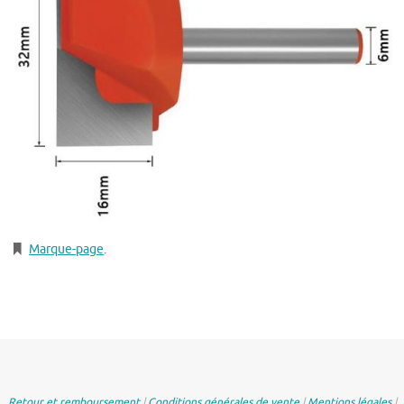
Marque-page
.
Retour et remboursement
|
Conditions générales de vente
|
Mentions légales
|