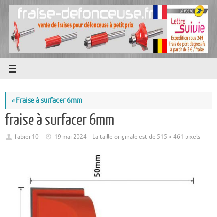
Passer
au
contenu
«
Fraise à surfacer 6mm
fraise à surfacer 6mm
fabien10
19 mai 2024
La taille originale est de
515 × 461
pixels