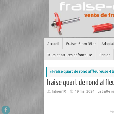
Passer
au
contenu
Passer
Accueil
Fraises 6mm 35
Adapta
au
contenu
Trucs et astuces défonceuse
Panier
«
Fraise quart de rond affleureuse 4 
fraise quart de rond affl
fabien10
19 mai 2024
La taille 