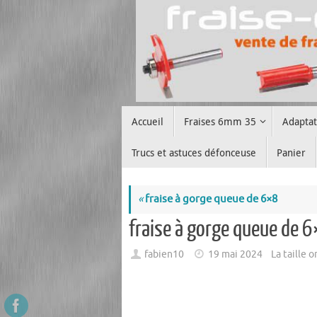
Passer
au
contenu
Passer
Accueil
Fraises 6mm 35
Adapta
au
contenu
Trucs et astuces défonceuse
Panier
«
fraise à gorge queue de 6×8
fraise à gorge queue de 6
fabien10
19 mai 2024
La taille 