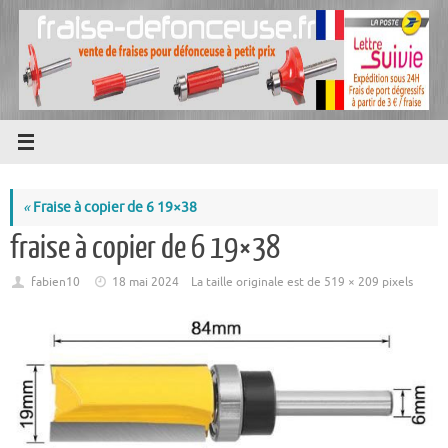
Passer
au
contenu
«
Fraise à copier de 6 19×38
fraise à copier de 6 19×38
fabien10
18 mai 2024
La taille originale est de
519 × 209
pixels