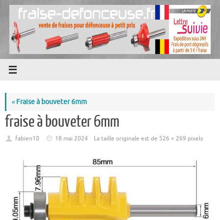
Passer
au
contenu
«
Fraise à bouveter 6mm
fraise à bouveter 6mm
fabien10
18 mai 2024
La taille originale est de
526 × 269
pixels