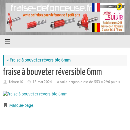
Passer
au
contenu
«
Fraise à bouveter réversible 6mm
fraise à bouveter réversible 6mm
fabien10
18 mai 2024
La taille originale est de
553 × 296
pixels
Marque-page
.