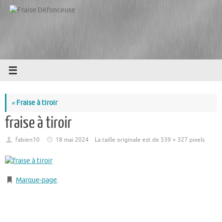
Passer
au
contenu
«
Fraise à tiroir
fraise à tiroir
fabien10
18 mai 2024
La taille originale est de
539 × 327
pixels
Marque-page
.