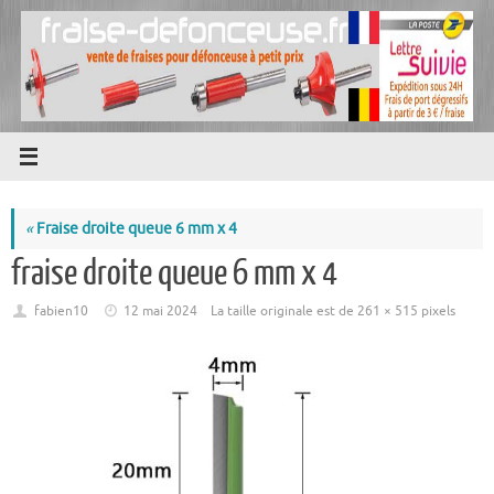
Passer
au
contenu
«
Fraise droite queue 6 mm x 4
fraise droite queue 6 mm x 4
fabien10
12 mai 2024
La taille originale est de
261 × 515
pixels