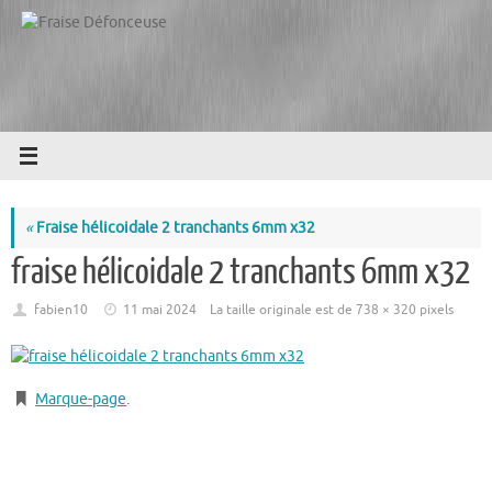
Passer
au
contenu
«
Fraise hélicoidale 2 tranchants 6mm x32
fraise hélicoidale 2 tranchants 6mm x32
fabien10
11 mai 2024
La taille originale est de
738 × 320
pixels
Marque-page
.