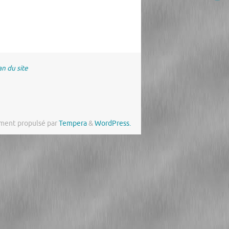
an du site
ment propulsé par
Tempera
&
WordPress.