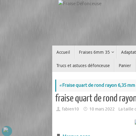
Passer
au
contenu
Passer
Accueil
Fraises 6mm 35
Adapta
au
contenu
Trucs et astuces défonceuse
Panier
«
Fraise quart de rond rayon 6,35 mm
fraise quart de rond ray
fabien10
10 mars 2022
La taille