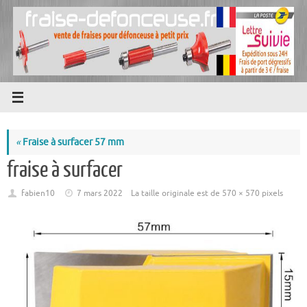
Passer
au
contenu
«
Fraise à surfacer 57 mm
fraise à surfacer
fabien10
7 mars 2022
La taille originale est de
570 × 570
pixels