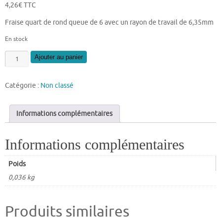
4,26
€
TTC
Fraise quart de rond queue de 6 avec un rayon de travail de 6,35mm
En stock
quantité
Ajouter au panier
de
Fraise
Catégorie :
Non classé
quart
de
rond
Informations complémentaires
queue
de
Informations complémentaires
6
rayon
6,35
Poids
mm
0,036 kg
Produits similaires