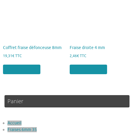
Coffret fraise défonceuse 8mm
Fraise droite 4 mm
19,31
€
TTC
2,46
€
TTC
Ajouter au panier
Ajouter au panier
Panier
Accueil
Fraises 6mm 35