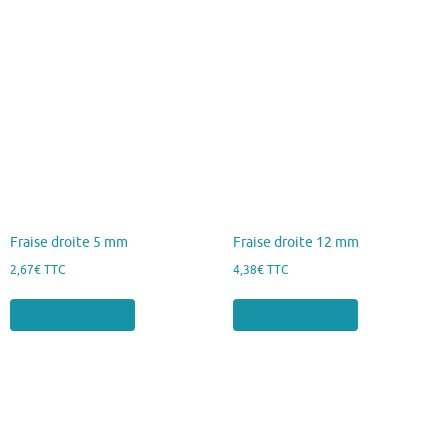
Fraise droite 5 mm
Fraise droite 12 mm
2,67
€
TTC
4,38
€
TTC
Ajouter au panier
Ajouter au panier