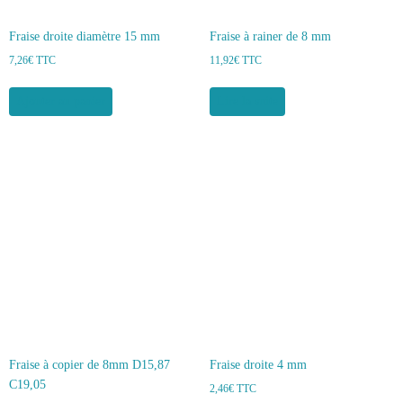
Fraise droite diamètre 15 mm
Fraise à rainer de 8 mm
7,26
€
TTC
11,92
€
TTC
Ajouter au panier
Lire la suite
Fraise à copier de 8mm D15,87
Fraise droite 4 mm
C19,05
2,46
€
TTC