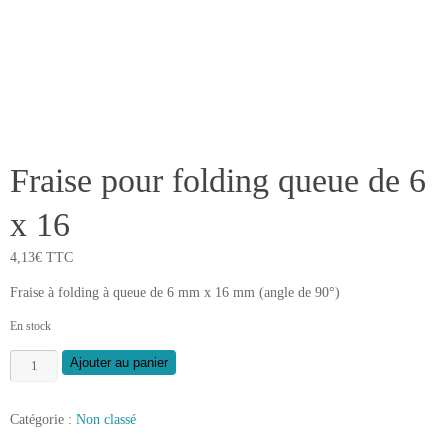
Fraise pour folding queue de 6
x 16
4,13
€
TTC
Fraise à folding à queue de 6 mm x 16 mm (angle de 90°)
En stock
quantité
Ajouter au panier
de
Fraise
Catégorie :
Non classé
pour
folding