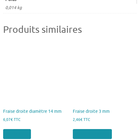
0,014 kg
Produits similaires
Fraise droite diamètre 14 mm
Fraise droite 3 mm
6,07
€
TTC
2,46
€
TTC
Lire la suite
Ajouter au panier