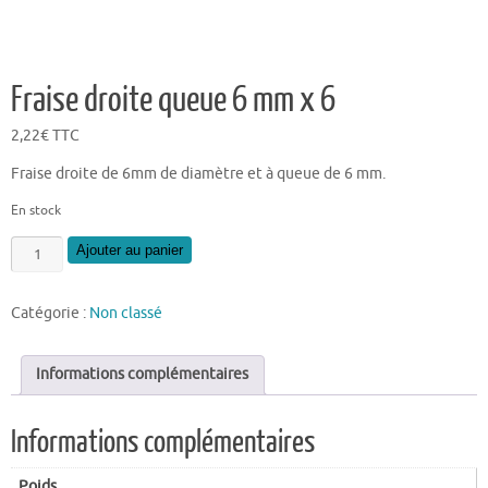
Fraise droite queue 6 mm x 6
2,22
€
TTC
Fraise droite de 6mm de diamètre et à queue de 6 mm.
En stock
quantité
Ajouter au panier
de
Fraise
Catégorie :
Non classé
droite
queue
6
Informations complémentaires
mm
x
Informations complémentaires
6
Poids