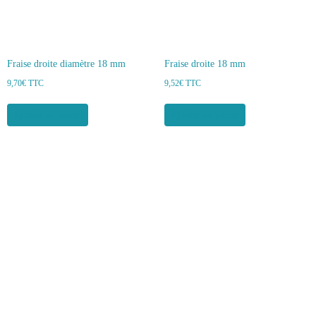
Fraise droite diamètre 18 mm
Fraise droite 18 mm
9,70
€
TTC
9,52
€
TTC
Ajouter au panier
Ajouter au panier