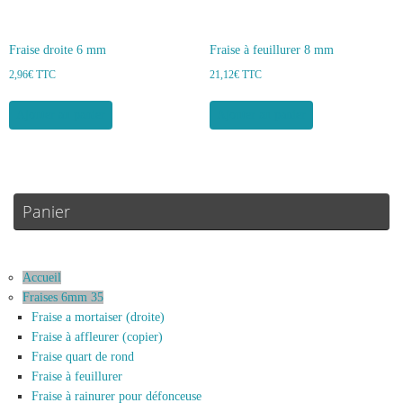
Fraise droite 6 mm
Fraise à feuillurer 8 mm
2,96
€
TTC
21,12
€
TTC
Ajouter au panier
Ajouter au panier
Panier
Accueil
Fraises 6mm 35
Fraise a mortaiser (droite)
Fraise à affleurer (copier)
Fraise quart de rond
Fraise à feuillurer
Fraise à rainurer pour défonceuse