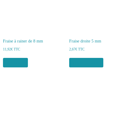
Fraise à rainer de 8 mm
Fraise droite 5 mm
11,92
€
TTC
2,67
€
TTC
Lire la suite
Ajouter au panier