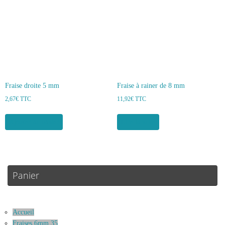
Fraise droite 5 mm
Fraise à rainer de 8 mm
2,67
€
TTC
11,92
€
TTC
Ajouter au panier
Lire la suite
Panier
Accueil
Fraises 6mm 35