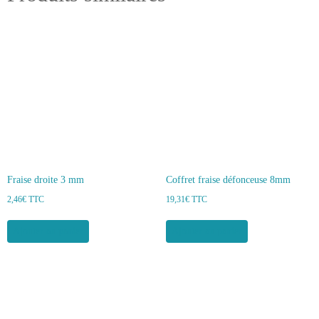
Fraise droite 3 mm
Coffret fraise défonceuse 8mm
2,46
€
TTC
19,31
€
TTC
Ajouter au panier
Ajouter au panier