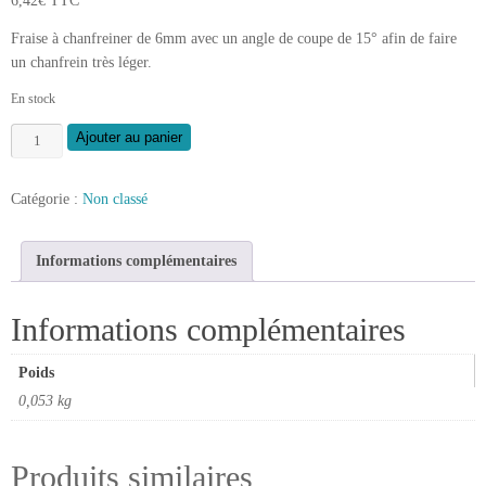
6,42
€
TTC
Fraise à chanfreiner de 6mm avec un angle de coupe de 15° afin de faire
un chanfrein très léger.
En stock
quantité
Ajouter au panier
de
Fraise
Catégorie :
Non classé
à
chanfreiner
6
Informations complémentaires
mm
15°
Informations complémentaires
Poids
0,053 kg
Produits similaires