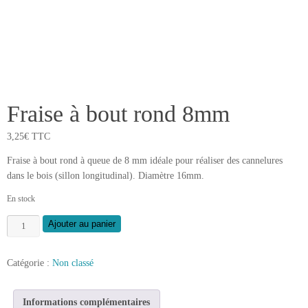
Fraise à bout rond 8mm
3,25
€
TTC
Fraise à bout rond à queue de 8 mm idéale pour réaliser des cannelures
dans le bois (sillon longitudinal). Diamètre 16mm.
En stock
quantité
Ajouter au panier
de
Fraise
Catégorie :
Non classé
à
bout
rond
Informations complémentaires