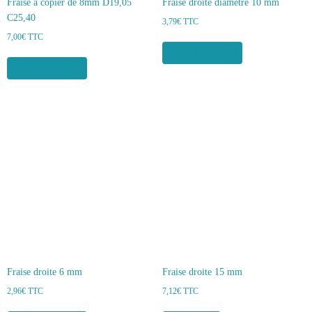
Fraise à copier de 8mm D19,05
Fraise droite diamètre 10 mm
C25,40
3,79
€
TTC
7,00
€
TTC
Ajouter au panier
Ajouter au panier
Fraise droite 6 mm
Fraise droite 15 mm
2,96
€
TTC
7,12
€
TTC