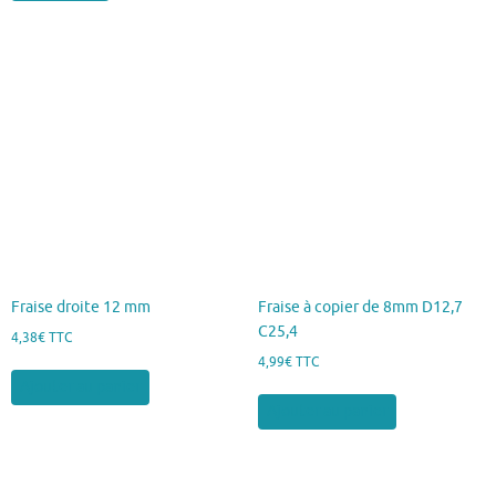
Fraise droite 12 mm
Fraise à copier de 8mm D12,7
C25,4
4,38
€
TTC
4,99
€
TTC
Ajouter au panier
Ajouter au panier