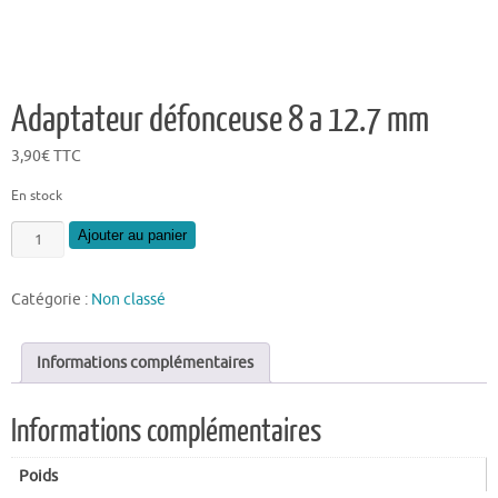
Adaptateur défonceuse 8 a 12.7 mm
3,90
€
TTC
En stock
quantité
Ajouter au panier
de
Adaptateur
Catégorie :
Non classé
défonceuse
8
a
Informations complémentaires
12.7
mm
Informations complémentaires
Poids